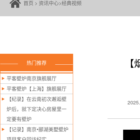
首页
>
资讯中心
>
经典视频
【
热门推荐
平客壁炉南京旗舰展厅
平客壁炉【上海】旗舰展厅
【纪录】在云南初次邂逅壁
2025.
炉后，就下定决心房屋里一
定要有壁炉
【记录】南京•郦湖美墅壁炉
项目客户回访纪实