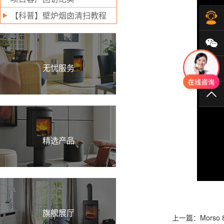
【科普】壁炉烟囱清扫教程
在
微
无忧服务
40
TO
精选产品
旗舰展厅
上一篇：Morso