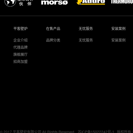
平客壁炉
在售产品
无忧服务
安装案例
企业介绍
品牌分类
无忧服务
安装案例
代理品牌
旗舰展厅
招商加盟
© 2017 平客壁炉有限公司 All Rights Reserved.
苏ICP备15022242号-1
版权所有