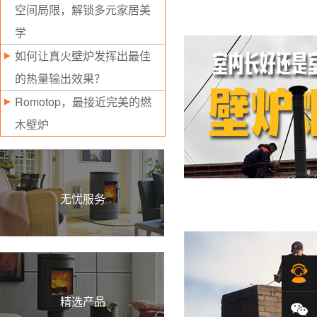
空间局限，解锁多元家居美
学
如何让真火壁炉发挥出最佳
的热量输出效果？
Romotop，最接近完美的燃
木壁炉
无忧服务
在
精选产品
微