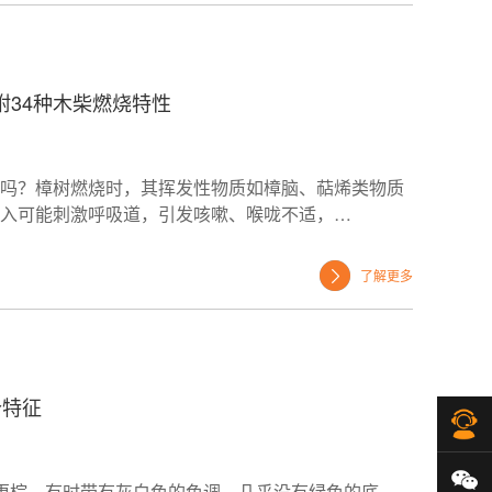
附34种木柴燃烧特性
吗？樟树燃烧时，其挥发性物质如樟脑、萜烯类物质
入可能刺激呼吸道，引发咳嗽、喉咙不适，…
了解更多
个特征
在
微
更棕，有时带有灰白色的色调，几乎没有绿色的底