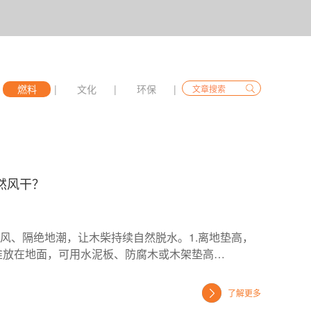
燃料
|
文化
|
环保
|
然风干？
风、隔绝地潮，让木柴持续自然脱水。1.离地垫高，
堆放在地面，可用水泥板、防腐木或木架垫高…
了解更多