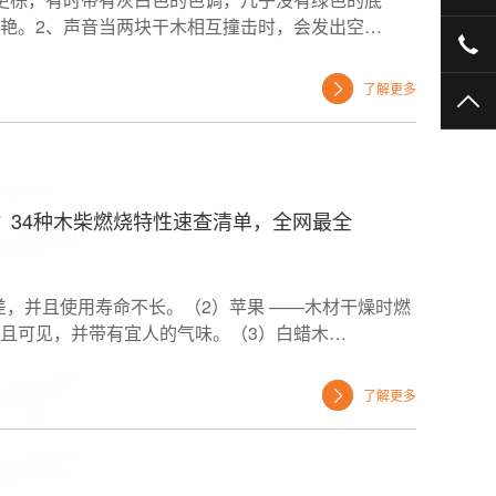
艳。2、声音当两块干木相互撞击时，会发出空…
40
了解更多
TO
？34种木柴燃烧特性速查清单，全网最全
差，并且使用寿命不长。（2）苹果 ——木材干燥时燃
且可见，并带有宜人的气味。（3）白蜡木…
了解更多