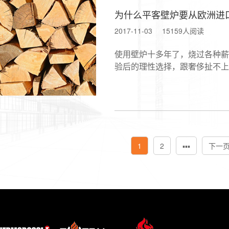
为什么平客壁炉要从欧洲进
2017-11-03
15159人阅读
使用壁炉十多年了，烧过各种薪
验后的理性选择，跟奢侈扯不上
1
2
▪▪▪
下一