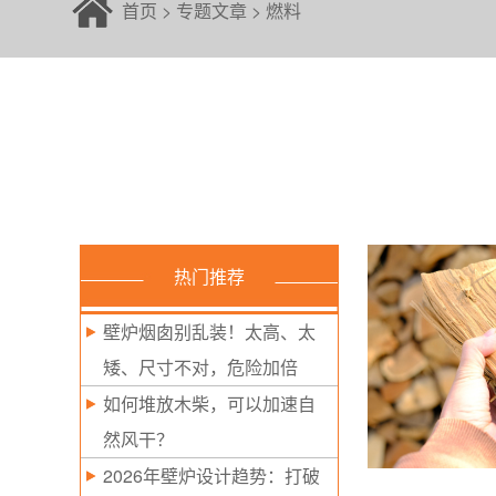
首页
>
专题文章
>
燃料
热门推荐
壁炉烟囱别乱装！太高、太
矮、尺寸不对，危险加倍
如何堆放木柴，可以加速自
然风干？
2026年壁炉设计趋势：打破