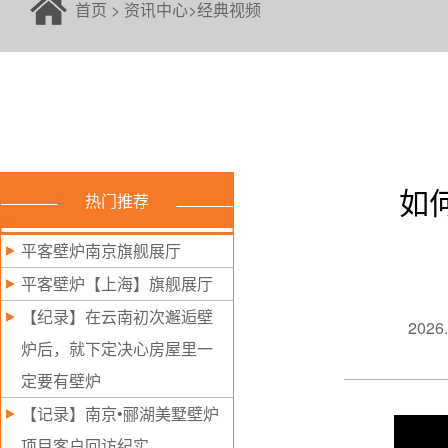
首页
>
资讯中心
>
经典视频
如
热门推荐
平客壁炉南京旗舰展厅
平客壁炉【上海】旗舰展厅
【纪录】在云南初次邂逅壁
2026.
炉后，就下定决心房屋里一
定要有壁炉
【记录】南京•郦湖美墅壁炉
项目客户回访纪实