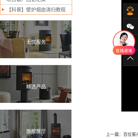
【科普】壁炉烟囱清扫教程
在
微
无忧服务
40
TO
精选产品
旗舰展厅
上一篇：百位客户