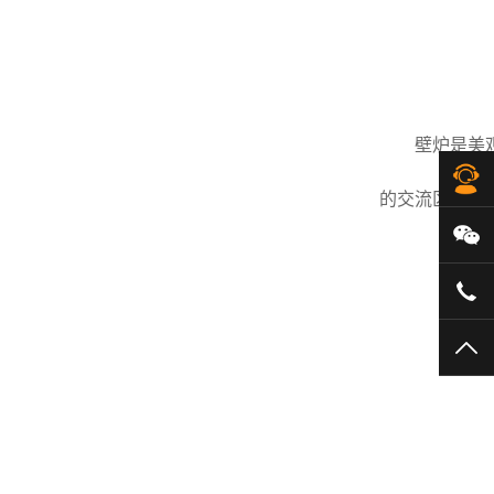
壁炉是美
在
的交流区域。
微
40
TO