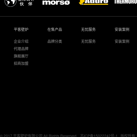
平客壁炉
在售产品
无忧服务
安装案例
企业介绍
品牌分类
无忧服务
安装案例
代理品牌
旗舰展厅
招商加盟
© 2017 平客壁炉有限公司 All Rights Reserved.
苏ICP备15022242号-1
版权所有