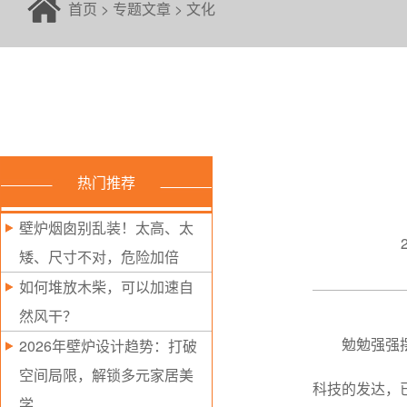
首页
>
专题文章
>
文化
热门推荐
壁炉烟囱别乱装！太高、太
矮、尺寸不对，危险加倍
如何堆放木柴，可以加速自
然风干？
2026年壁炉设计趋势：打破
勉勉强强
空间局限，解锁多元家居美
科技的发达，
学